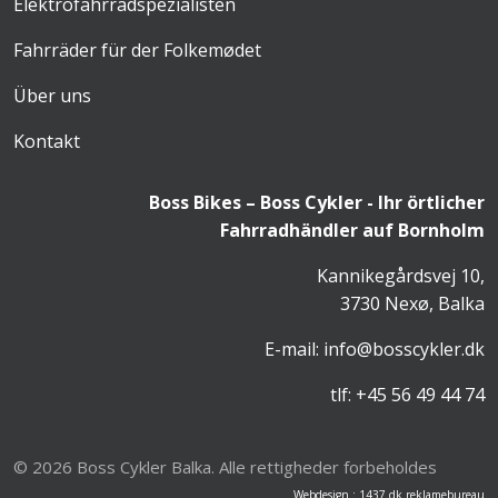
Elektrofahrradspezialisten
Fahrräder für der Folkemødet
Über uns
Kontakt
Boss Bikes – Boss Cykler - Ihr örtlicher
Fahrradhändler auf Bornholm
Kannikegårdsvej 10,
3730 Nexø, Balka
E-mail:
info@bosscykler.dk
tlf:
+45 56 49 44 74
© 2026 Boss Cykler Balka. Alle rettigheder forbeholdes
Webdesign
:
1437.dk reklamebureau